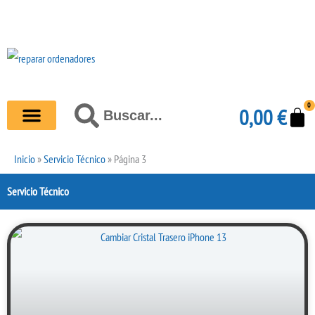
Ir
al
contenido
0
Carr
Buscar
0,00
€
Buscar
Inicio
»
Servicio Técnico
»
Página 3
Servicio Técnico
Página
Página
Página
Página
Página
Página