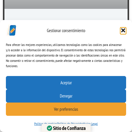
Cómo reparar el botón de inicio del iPhone 7
Gestionar consentimiento
¿Cómo reparar el botón de inicio del iPhone 7? Si te has
Para ofrecer las mejores experiencias, utilizamos tecnologías como las cookies para almacenar
hecho esta pregunta, es posible que tengas un problema.
y/o acceder a la información del dispositivo. El consentimiento de estas tecnologías nos permitirá
procesar datos como el comportamiento de navegación o las identificaciones únicas en este sitio.
No consentir o retirar el consentimiento, puede afectar negativamente a ciertas características y
Jesús Redondo Consuegra
21 de marzo de 2023
funciones.
Aceptar
Denegar
Ver preferencias
Política de cookies
Política de Privacidad
Aviso Legal
Sitio de Confianza