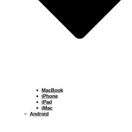
MacBook
iPhone
iPad
iMac
Android