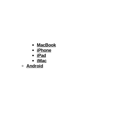
MacBook
iPhone
iPad
iMac
Android