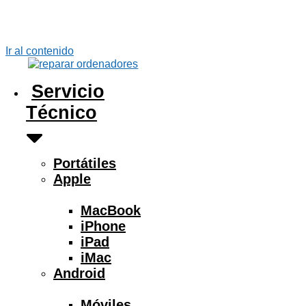
Ir al contenido
Servicio
Técnico
Portátiles
Apple
MacBook
iPhone
iPad
iMac
Android
Móviles