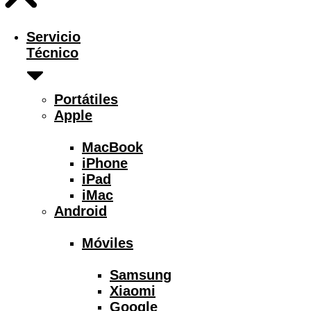
Servicio
Técnico
Portátiles
Apple
MacBook
iPhone
iPad
iMac
Android
Móviles
Samsung
Xiaomi
Google