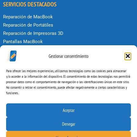
SERVICIOS DESTACADOS
Reparación de MacBook
Reparación de Portátiles
Reparación de Impresoras 3D
Pantallas MacBook
Reparar iPhone
Gestionar consentimiento
Reparar iPad
POLÍTICAS
Para ofrecer las mejores experiencias, utilizamos tecnologías como las cookies para almacenar
y/o acceder a la información del dispositivo. El consentimiento de estas tecnologías nos permitirá
procesar datos como el comportamiento de navegación o las identificaciones únicas en este sitio.
Condiciones de uso
No consentir o retirar el consentimiento, puede afectar negativamente a ciertas características y
Política de privacidad
funciones.
Política de Cookies
Aviso legal
Aceptar
Denegar
Copyright © 2026 by Reparar Ordenadores