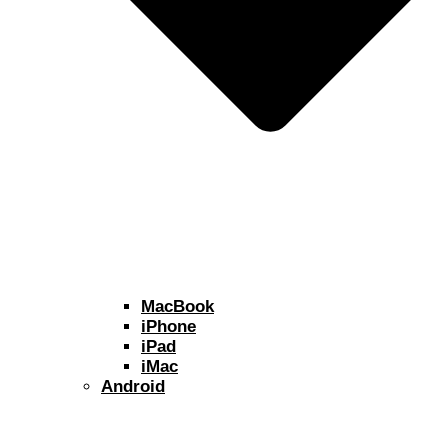
MacBook
iPhone
iPad
iMac
Android