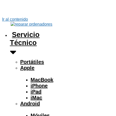
Ir al contenido
Servicio
Técnico
Portátiles
Apple
MacBook
iPhone
iPad
iMac
Android
Móviles