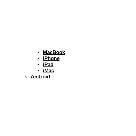
MacBook
iPhone
iPad
iMac
Android