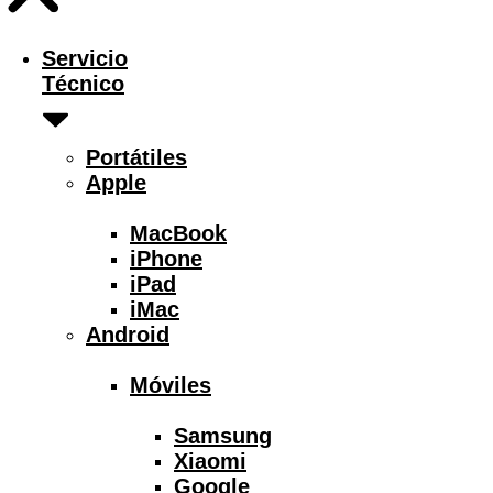
Servicio
Técnico
Portátiles
Apple
MacBook
iPhone
iPad
iMac
Android
Móviles
Samsung
Xiaomi
Google