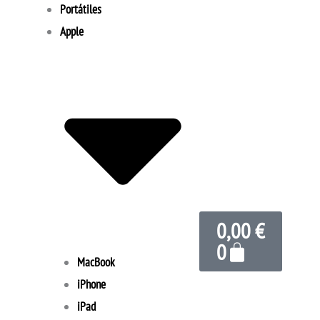
Portátiles
Apple
Carrito
0,00
€
0
MacBook
iPhone
iPad