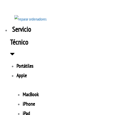
Ir
al
contenido
Servicio
Técnico
Portátiles
Apple
MacBook
iPhone
iPad