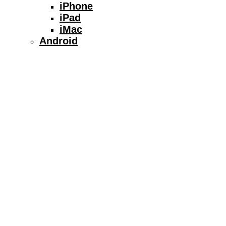
iPhone
iPad
iMac
Android