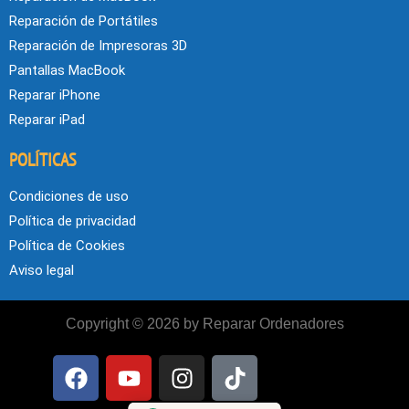
Reparación de Portátiles
Reparación de Impresoras 3D
Pantallas MacBook
Reparar iPhone
Reparar iPad
POLÍTICAS
Condiciones de uso
Política de privacidad
Política de Cookies
Aviso legal
Copyright © 2026 by Reparar Ordenadores
F
Y
I
T
a
o
n
i