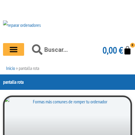
Ir
al
contenido
0
Carr
Buscar
0,00
€
Buscar
Inicio
»
pantalla rota
pantalla rota