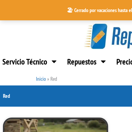
Ir
🏖️ Cerrado por vacaciones hasta e
al
contenido
Servicio Técnico
Repuestos
Preci
Inicio
»
Red
Red