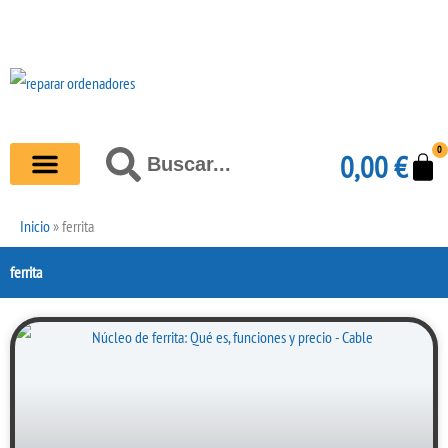
Ir
al
contenido
0
Carr
Buscar
0,00
€
Buscar
Inicio
»
ferrita
ferrita