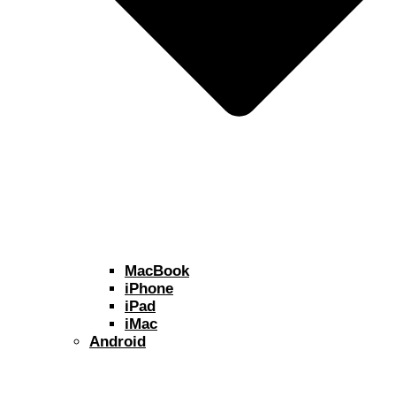
MacBook
iPhone
iPad
iMac
Android