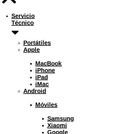
Servicio
Técnico
Portátiles
Apple
MacBook
iPhone
iPad
iMac
Android
Móviles
Samsung
Xiaomi
Google