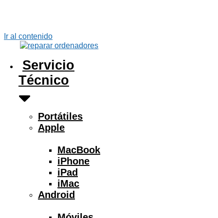
Ir al contenido
Servicio
Técnico
Portátiles
Apple
MacBook
iPhone
iPad
iMac
Android
Móviles