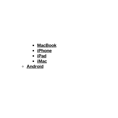
MacBook
iPhone
iPad
iMac
Android