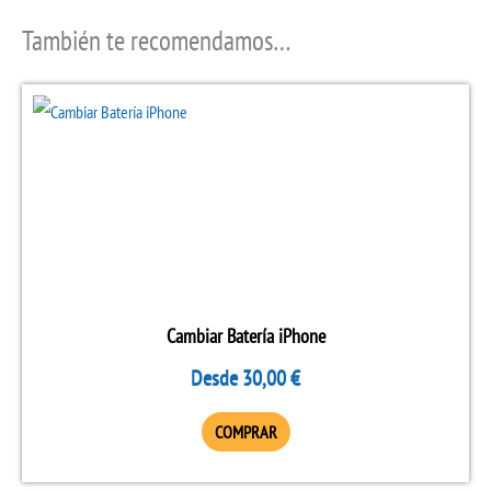
También te recomendamos…
Este
producto
tiene
múltiples
variantes.
Las
opciones
se
Cambiar Batería iPhone
pueden
Desde
30,00
€
elegir
en
COMPRAR
la