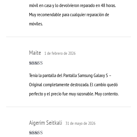
móvil en casa y lo devolvieron reparado en 48 horas.
Muy recomendable para cualquier reparación de
móviles.
Maite
1 de febrero de 2026
Valorado con
Tenía la pantalla del Pantalla Samsung Galaxy S –
5
de 5
Original completamente destrozada. El cambio quedó
perfecto y el precio fue muy razonable. Muy contento.
Aigerim Seitkali
31 de mayo de 2026