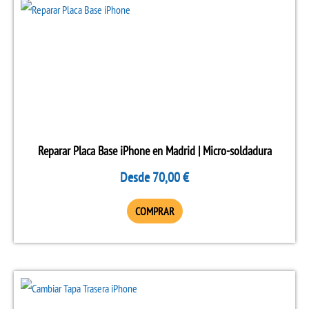
Este
producto
producto
tiene
múltiples
variantes.
Las
opciones
se
Reparar Placa Base iPhone en Madrid | Micro-soldadura
pueden
Desde
70,00
€
elegir
en
COMPRAR
la
página
de
Este
producto
producto