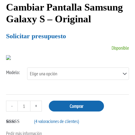
Cambiar Pantalla Samsung
Cambiar
Pantalla
Galaxy S – Original
Samsung
Galaxy
Solicitar presupuesto
S
Disponible
-
Original
cantidad
Modelo:
-
+
Comprar
(
4
valoraciones de clientes)
Valorado con
3
Pedir más información
5.00
de 5 en