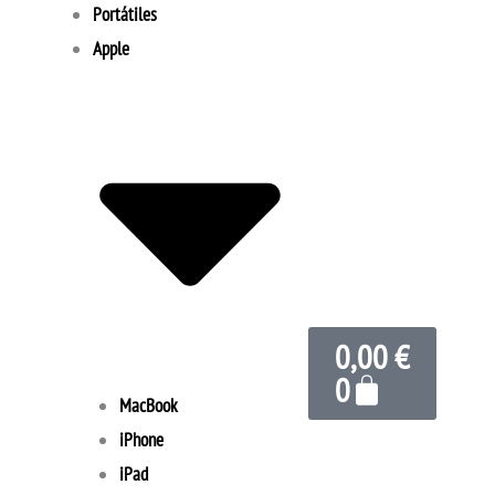
Portátiles
Apple
Carrito
0,00
€
0
MacBook
iPhone
iPad