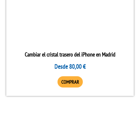
tiene
múltiples
variantes.
Las
opciones
se
Cambiar el cristal trasero del iPhone en Madrid
pueden
Desde
80,00
€
elegir
en
COMPRAR
la
página
de
producto