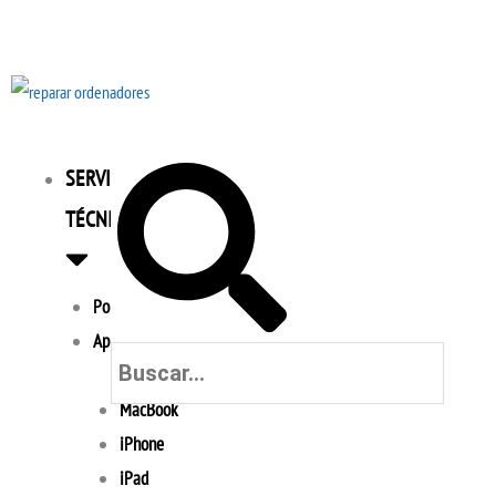
Ir
al
contenido
Buscar
Buscar
SERVICIO
TÉCNICO
Portátiles
Apple
MacBook
iPhone
iPad