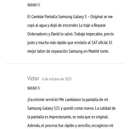
Valorado con
El Cambiar Pantalla Samsung Galaxy S – Original se me
5
de 5
cayó al agua y dejó de encender. Lo traje a Reparar
Ordenadores y David lo salvó. Trabajo impecable, precio
justo y mucho más rápido que enviarlo al SAT oficial. El
mejor taller de reparación Samsung en Madrid norte.
Victor
6 de octubre de 2025
Valorado con
¡Excelente servicio! Me cambiaron la pantalla de mi
5
de 5
Samsung Galaxy S21 y quedó como nuevo. La calidad de
la pantalla es impresionante, se nota que es original.
Además, el proceso fue rápido y sencillo, recogieron mi