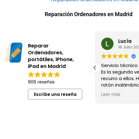
Reparación Ordenadores en Madrid
Carlos Garrido
Lucía
Reparar
23 Julio 2026
18 Julio 2
Ordenadores,
portátiles, iPhone,
Profesionales y buen precio
Servicio técnico
iPad en Madrid
Es la segunda v
recurro a ellos. 
906 reseñas
ratón inalámbri
dejado de cone
Escribe una reseña
Leer más
negaba a dar po
Me lo revisaron 
me dijeron que 
nada que hacer
querido cobrar 
anterior fui con
que mi ordenad