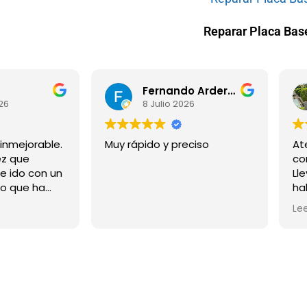
Reparar Placa Base
Fernando Arderius
026
8 Julio 2026
 inmejorable.
Muy rápido y preciso
At
ez que
co
He ido con un
Ll
co que ha
ha
ctarse y me
de
Le
r perdido.
di
y en 1 minuto
la
no había
re
. No me han
ha
nada. La vez
Aq
 un disco duro
pr
or no
fa