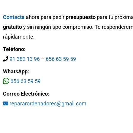
conseguía leer y
segundos en dia
que era necesar
Contacta
ahora para pedir
presupuesto
para tu próxima
formatearlo pa
gratuito
y sin ningún tipo compromiso. Te respondere
funcionara para
Windows y en 2 d
rápidamente.
tenían listo co
todos los datos
Teléfono:
RECOMENDABLE!
91 382 13 96
–
656 63 59 59
WhatsApp:
656 63 59 59
Correo Electrónico:
repararordenadores@gmail.com