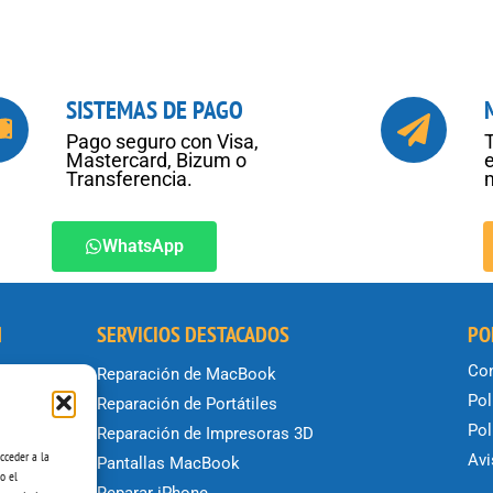
SISTEMAS DE PAGO
Pago seguro con Visa,
Mastercard, Bizum o
Transferencia.
WhatsApp
N
SERVICIOS DESTACADOS
PO
Con
Reparación de MacBook
Pol
Reparación de Portátiles
Pol
Reparación de Impresoras 3D
ío
cceder a la
Avi
Pantallas MacBook
o el
amos
Reparar iPhone