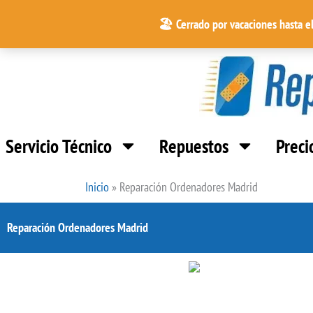
Ir
🏖️ Cerrado por vacaciones hasta e
al
contenido
Servicio Técnico
Repuestos
Preci
Inicio
»
Reparación Ordenadores Madrid
Reparación Ordenadores Madrid