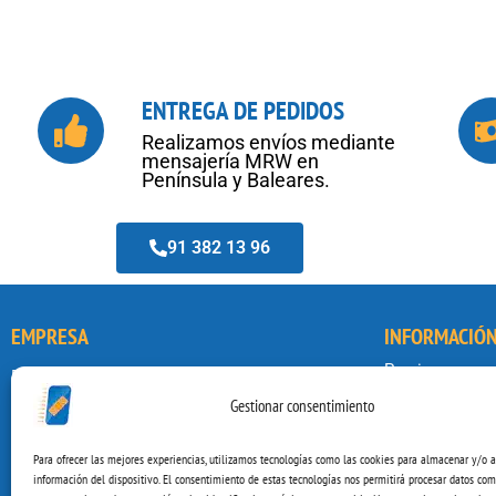
ENTREGA DE PEDIDOS
Realizamos envíos mediante
mensajería MRW en
Península y Baleares.
91 382 13 96
EMPRESA
INFORMACIÓ
Precios
Reparar Ordenadores
Noticias
Gestionar consentimiento
C. de Tordomar, Local 5, Hortaleza, 28043
Mi Cuenta
Madrid, Spain
Gastos de Env
Para ofrecer las mejores experiencias, utilizamos tecnologías como las cookies para almacenar y/o a
91 382 13 96
información del dispositivo. El consentimiento de estas tecnologías nos permitirá procesar datos com
Envía y Repar
656 63 59 59