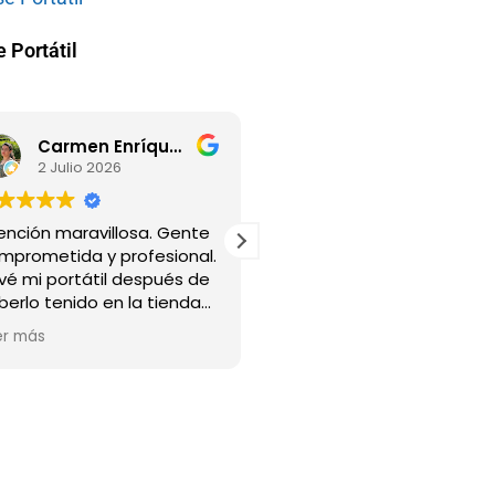
 Portátil
Carmen Enríquez Muñoz
Raul Galvez
2 Julio 2026
2 Julio 2026
ención maravillosa. Gente
Lo mejor de lo mejor, el tr
mprometida y profesional.
la rapidez, la calidad… tod
evé mi portátil después de
Deje mi MacBook el
berlo tenido en la tienda
miércoles y el jueves por l
 mi barrio donde me
mañana ya estaba
er más
Leer más
jeron que ni tenía solución
reparado. Ya tengo mi sit
 avería ni había forma de
de confianza.
cuperar NADA de lo que
bía en el PC.
uí fueron cautelosos al
incipio para no darme
lsas esperanzas, y claros