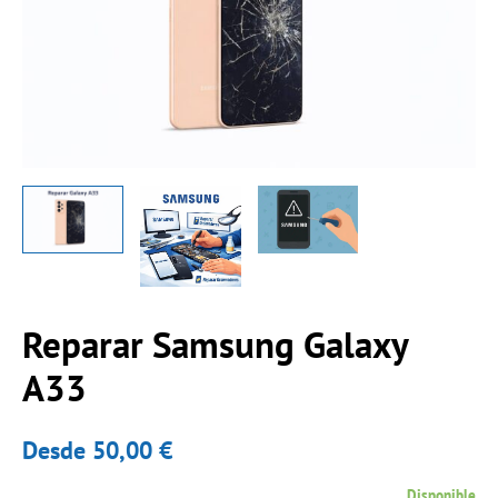
Reparar Samsung Galaxy
Reparar
Samsung
A33
Galaxy
A33
Desde
50,00
€
cantidad
Disponible