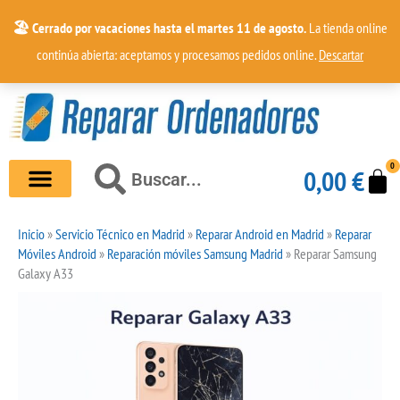
Ir
🏖️ Cerrado por vacaciones hasta el martes 11 de agosto.
La tienda online
al
continúa abierta: aceptamos y procesamos pedidos online.
Descartar
contenido
0
Car
Buscar
0,00
€
Buscar
Inicio
»
Servicio Técnico en Madrid
»
Reparar Android en Madrid
»
Reparar
Móviles Android
»
Reparación móviles Samsung Madrid
»
Reparar Samsung
Galaxy A33