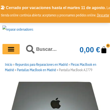
Ir
La
🏖️ Cerrado por vacaciones hasta el martes 11 de agosto.
al
tienda online continúa abierta: aceptamos y procesamos pedidos online.
Descartar
contenido
0
Buscar
Ca
0,00
€
Buscar
Inicio
»
Repuestos para Reparaciones en Madrid
»
Piezas MacBook en
Madrid
»
Pantallas MacBook en Madrid
»
Pantalla MacBook A2779