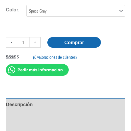
Color:
-
+
Comprar
(
6
valoraciones de clientes)
Valorado con
6
5.00
de 5 en
Pedir más información
base a
valoraciones
de clientes
Descripción
Información adicional