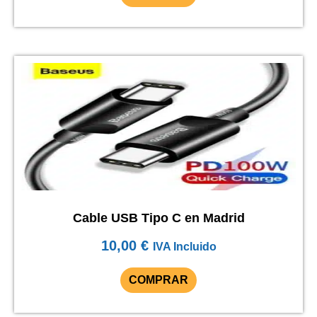
la
página
de
producto
Cable USB Tipo C en Madrid
10,00
€
IVA Incluido
COMPRAR