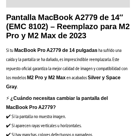
Valoraciones (6)
Pantalla MacBook A2779 de 14″
(EMC 8102) – Reemplazo para M2
Pro y M2 Max de 2023
Si tu
ha sufrido una
MacBook Pro A2779 de 14 pulgadas
caída y la pantalla se ha dañado, es imprescindible reemplazarla. Este
repuesto oficial garantiza la mejor calidad de imagen y compatibilidad con
los modelos
en acabados
M2 Pro y M2 Max
Silver y Space
.
Gray
⚡
¿Cuándo necesitas cambiar la pantalla del
MacBook Pro A2779?
✔️ Si la pantalla no muestra imagen.
✔️ Si aparecen rayas verticales u horizontales.
✔️ Si hay manchas, colores defectuosos o parpadeos.