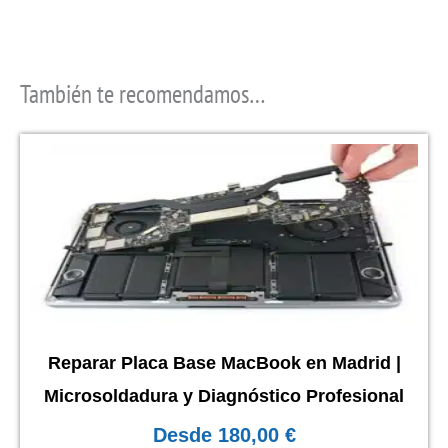
También te recomendamos…
Este
producto
tiene
múltiples
variantes.
Las
opciones
se
Reparar Placa Base MacBook en Madrid |
pueden
Microsoldadura y Diagnóstico Profesional
elegir
Desde
180,00
€