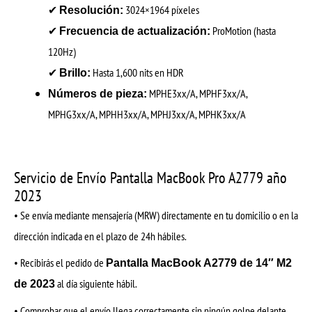
✔
3024×1964 píxeles
Resolución:
✔
ProMotion (hasta
Frecuencia de actualización:
120Hz)
✔
Hasta 1,600 nits en HDR
Brillo:
MPHE3xx/A, MPHF3xx/A,
Números de pieza:
MPHG3xx/A, MPHH3xx/A, MPHJ3xx/A, MPHK3xx/A
Servicio de Envío Pantalla MacBook Pro A2779 año
2023
• Se envía mediante mensajería (MRW) directamente en tu domicilio o en la
dirección indicada en el plazo de 24h hábiles.
• Recibirás el pedido de
Pantalla MacBook A2779 de 14″ M2
al día siguiente hábil.
de 2023
• Comprobar que el envío llega correctamente sin ningún golpe delante