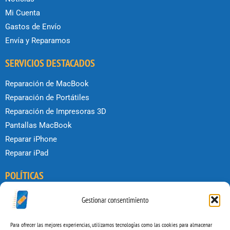
Mi Cuenta
Gastos de Envío
Envía y Reparamos
SERVICIOS DESTACADOS
Reparación de MacBook
Reparación de Portátiles
Reparación de Impresoras 3D
Pantallas MacBook
Reparar iPhone
Reparar iPad
POLÍTICAS
Condiciones de uso
Gestionar consentimiento
Política de privacidad
Política de Cookies
Para ofrecer las mejores experiencias, utilizamos tecnologías como las cookies para almacenar