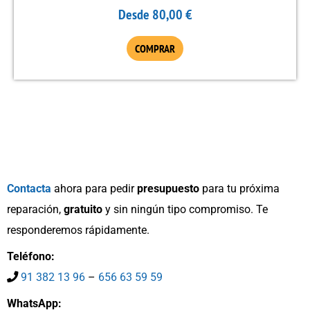
pueden
Desde
80,00
€
elegir
en
COMPRAR
la
página
de
producto
Contacta
ahora para pedir
presupuesto
para tu próxima
reparación,
gratuito
y sin ningún tipo compromiso. Te
responderemos rápidamente.
Teléfono:
91 382 13 96
–
656 63 59 59
WhatsApp: