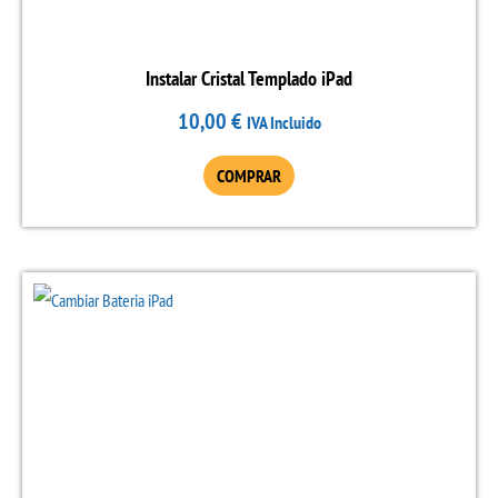
Instalar Cristal Templado iPad
10,00
€
IVA Incluido
COMPRAR
Este
producto
tiene
múltiples
variantes.
Las
opciones