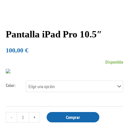
Pantalla iPad Pro 10.5″
Pantalla
iPad
Pro
100,00
€
10.5"
Disponible
cantidad
Color:
-
+
Comprar