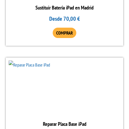
se
Sustituir Batería iPad en Madrid
pueden
Desde
70,00
€
elegir
en
COMPRAR
la
página
de
Este
producto
producto
tiene
múltiples
variantes.
Las
opciones
se
Reparar Placa Base iPad