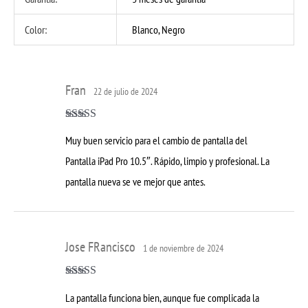
Color:
Blanco, Negro
Fran
22 de julio de 2024
Valorado con
Muy buen servicio para el cambio de pantalla del
5
de 5
Pantalla iPad Pro 10.5″. Rápido, limpio y profesional. La
pantalla nueva se ve mejor que antes.
Jose FRancisco
1 de noviembre de 2024
Valorado con
La pantalla funciona bien, aunque fue complicada la
5
de 5