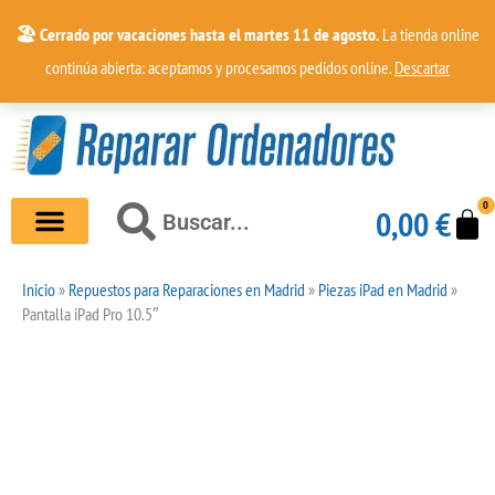
Ir
🏖️ Cerrado por vacaciones hasta el martes 11 de agosto.
La tienda online
al
continúa abierta: aceptamos y procesamos pedidos online.
Descartar
contenido
0
Car
Buscar
0,00
€
Buscar
Inicio
»
Repuestos para Reparaciones en Madrid
»
Piezas iPad en Madrid
»
Pantalla iPad Pro 10.5″