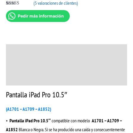
(
5
valoraciones de clientes)
Valorado con
4
5.00
de 5 en
Pedir más información
base a
valoraciones
de clientes
Descripción
Información adicional
Valoraciones (5)
Pantalla iPad Pro 10.5″
(A1701 – A1709 – A1852)
•
Pantalla iPad Pro 10.5″
compatible con modelo
A1701 – A1709 –
A1852
Blanca o Negra. Si se ha producido una caída y consecuentemente