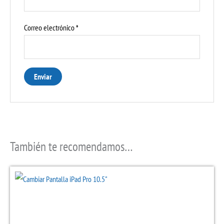
Correo electrónico
*
También te recomendamos…
Este
producto
tiene
múltiples