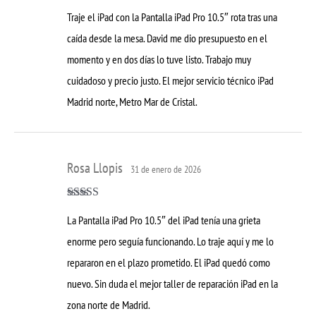
Valorado con
Traje el iPad con la Pantalla iPad Pro 10.5″ rota tras una
5
de 5
caída desde la mesa. David me dio presupuesto en el
momento y en dos días lo tuve listo. Trabajo muy
cuidadoso y precio justo. El mejor servicio técnico iPad
Madrid norte, Metro Mar de Cristal.
Rosa Llopis
31 de enero de 2026
Valorado con
La Pantalla iPad Pro 10.5″ del iPad tenía una grieta
5
de 5
enorme pero seguía funcionando. Lo traje aquí y me lo
repararon en el plazo prometido. El iPad quedó como
nuevo. Sin duda el mejor taller de reparación iPad en la
zona norte de Madrid.