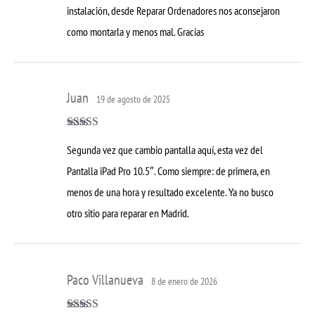
instalación, desde Reparar Ordenadores nos aconsejaron
como montarla y menos mal. Gracias
Juan
19 de agosto de 2025
Valorado con
Segunda vez que cambio pantalla aquí, esta vez del
5
de 5
Pantalla iPad Pro 10.5″. Como siempre: de primera, en
menos de una hora y resultado excelente. Ya no busco
otro sitio para reparar en Madrid.
Paco Villanueva
8 de enero de 2026