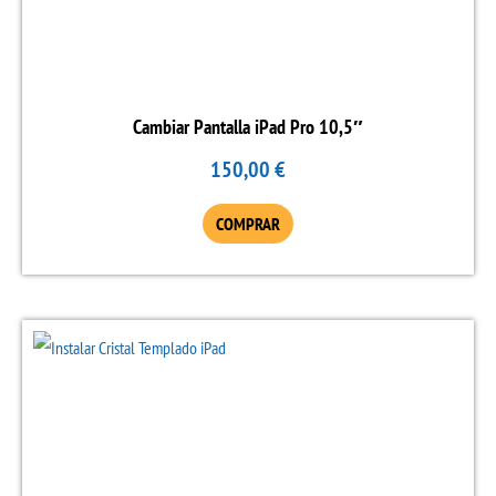
variantes.
Las
opciones
se
Cambiar Pantalla iPad Pro 10,5″
pueden
150,00
€
elegir
en
COMPRAR
la
página
de
producto