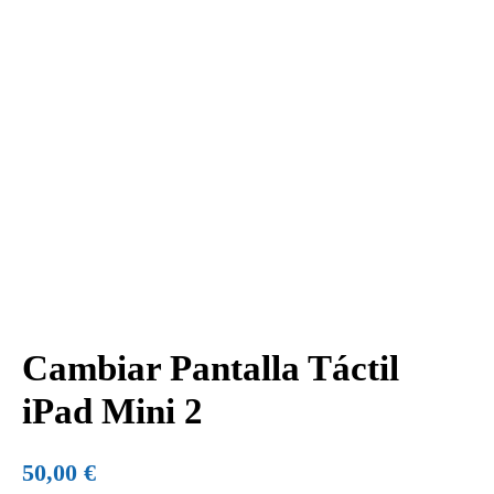
Cambiar Pantalla Táctil
Cambiar
Pantalla
iPad Mini 2
Táctil
iPad
50,00
€