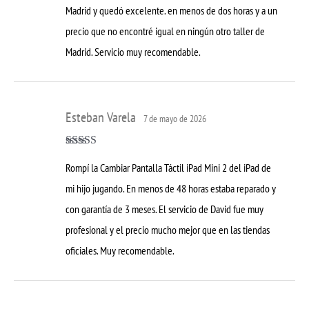
Madrid y quedó excelente. en menos de dos horas y a un
precio que no encontré igual en ningún otro taller de
Madrid. Servicio muy recomendable.
Esteban Varela
7 de mayo de 2026
Valorado con
Rompí la Cambiar Pantalla Táctil iPad Mini 2 del iPad de
5
de 5
mi hijo jugando. En menos de 48 horas estaba reparado y
con garantía de 3 meses. El servicio de David fue muy
profesional y el precio mucho mejor que en las tiendas
oficiales. Muy recomendable.