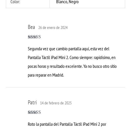
Color:
Blanco, Negro
Bea
26 de enero de 2024
Valorado con
Segunda vez que cambio pantalla aquí, esta vez del
5
de 5
Pantalla Táctil iPad Mini 2. Como siempre: rapidísimo, en
pocas horas y resultado excelente. Ya no busco otro sitio
para reparar en Madrid.
Patri
14 de febrero de 2025
Valorado con
Roto la pantalla del Pantalla Táctil iPad Mini 2 por
5
de 5