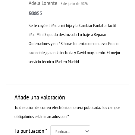
Adela Lorente
5 de junio de 2026
Valorado con
Se le cayó el iPad a mi hija y la Cambiar Pantalla Táctil
5
de 5
iPad Mini 2 quedó destrozada. Lo traje a Reparar
Ordenadores y en 48 horas lo tenía como nuevo. Precio
razonable, garantía incluida y David muy atento. El mejor
servicio técnico iPad en Madrid.
Añade una valoración
Tu dirección de correo electrónico no será publicada.
Los campos
obligatorios están marcados con
*
Tu puntuación
*