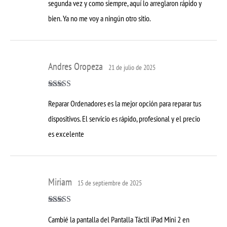
segunda vez y como siempre, aquí lo arreglaron rápido y
bien. Ya no me voy a ningún otro sitio.
Andres Oropeza
21 de julio de 2025
Valorado con
Reparar Ordenadores es la mejor opción para reparar tus
5
de 5
dispositivos. El servicio es rápido, profesional y el precio
es excelente
Miriam
15 de septiembre de 2025
Valorado con
Cambié la pantalla del Pantalla Táctil iPad Mini 2 en
5
de 5