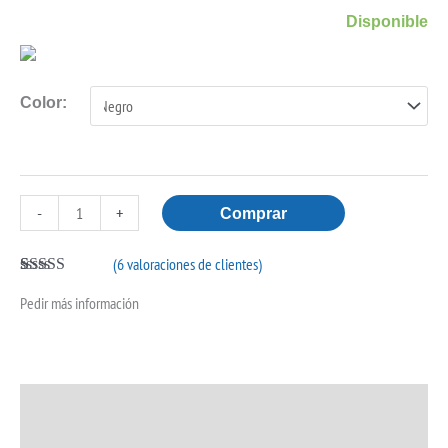
Mini
Disponible
2
cantidad
Color:
-
+
Comprar
(
6
valoraciones de clientes)
Valorado con
5
Pedir más información
5.00
de 5 en
base a
valoraciones
de clientes
Descripción