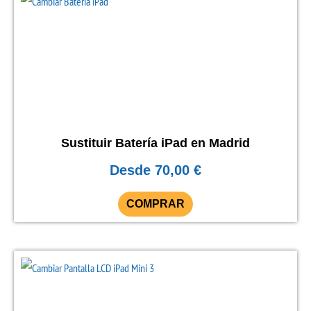
producto
producto
tiene
múltiples
variantes.
Las
opciones
se
Sustituir Batería iPad en Madrid
pueden
Desde
70,00
€
elegir
en
COMPRAR
la
página
de
producto