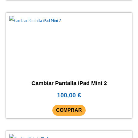
Este
producto
tiene
múltiples
variantes.
Las
opciones
se
Cambiar Pantalla iPad Mini 2
pueden
100,00
€
elegir
en
COMPRAR
la
página
Este
de