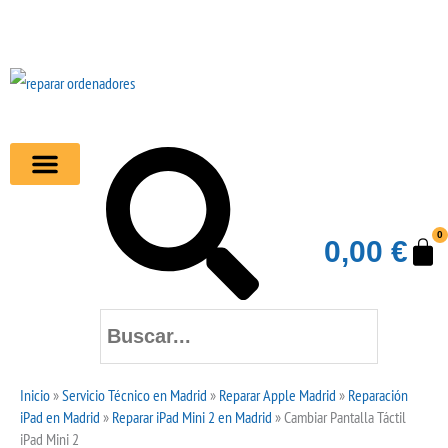
Ir
al
contenido
Buscar
Buscar
0
Ca
0,00
€
Inicio
»
Servicio Técnico en Madrid
»
Reparar Apple Madrid
»
Reparación
iPad en Madrid
»
Reparar iPad Mini 2 en Madrid
»
Cambiar Pantalla Táctil
iPad Mini 2