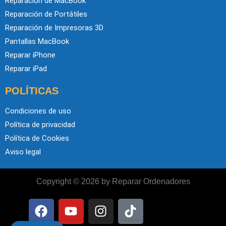
Reparación de MacBook
Reparación de Portátiles
Reparación de Impresoras 3D
Pantallas MacBook
Reparar iPhone
Reparar iPad
POLÍTICAS
Condiciones de uso
Política de privacidad
Política de Cookies
Aviso legal
Copyright © 2026 by Reparar Ordenadores
F
Y
I
T
a
o
n
i