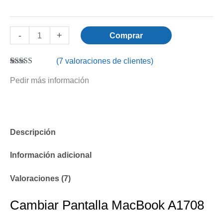
-
+
Comprar
(
7
valoraciones de clientes)
Valorado con
7
Pedir más información
5.00
de 5 en
base a
valoraciones
de clientes
Descripción
Información adicional
Valoraciones (7)
Cambiar Pantalla MacBook A1708