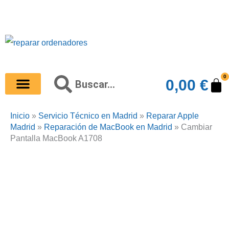
Ir
al
contenido
0
Buscar
Ca
0,00
€
Buscar
Inicio
»
Servicio Técnico en Madrid
»
Reparar Apple
Madrid
»
Reparación de MacBook en Madrid
»
Cambiar
Pantalla MacBook A1708
Este
Este
producto
producto
tiene
tiene
múltiples
múltiples
variantes.
variantes.