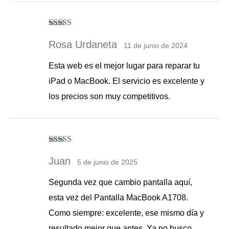
Valorado con
5
de 5
Rosa Urdaneta
11 de junio de 2024
Esta web es el mejor lugar para reparar tu
iPad o MacBook. El servicio es excelente y
los precios son muy competitivos.
Valorado con
5
de 5
Juan
5 de junio de 2025
Segunda vez que cambio pantalla aquí,
esta vez del Pantalla MacBook A1708.
Como siempre: excelente, ese mismo día y
resultado mejor que antes. Ya no busco