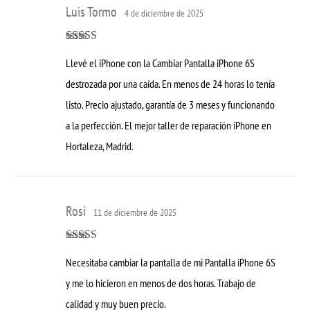
Luis Tormo
4 de diciembre de 2025
Valorado con
Llevé el iPhone con la Cambiar Pantalla iPhone 6S
5
de 5
destrozada por una caída. En menos de 24 horas lo tenía
listo. Precio ajustado, garantía de 3 meses y funcionando
a la perfección. El mejor taller de reparación iPhone en
Hortaleza, Madrid.
Rosi
11 de diciembre de 2025
Valorado con
Necesitaba cambiar la pantalla de mi Pantalla iPhone 6S
5
de 5
y me lo hicieron en menos de dos horas. Trabajo de
calidad y muy buen precio.