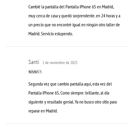
Valorado con
Cambié la pantalla del Pantalla iPhone 6S en Madrid,
5
de 5
muy cerca de casa y quedó sorprendente. en 24 horas y a
un precio que no encontré igual en ningún otro taller de
Madrid. Servicio estupendo.
Santi
2 de noviembre de 2025
Valorado con
Segunda vez que cambio pantalla aquí, esta vez del
5
de 5
Pantalla iPhone 6S. Como siempre: brillante, al día
siguiente y resultado genial. Ya no busco otro sitio para
reparar en Madrid.