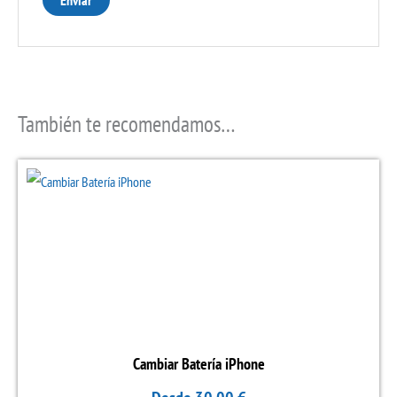
También te recomendamos…
Este
producto
tiene
múltiples
variantes.
Las
opciones
se
Cambiar Batería iPhone
pueden