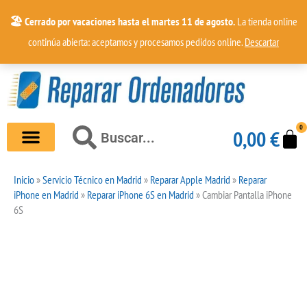
Ir
🏖️ Cerrado por vacaciones hasta el martes 11 de agosto.
La tienda online
al
continúa abierta: aceptamos y procesamos pedidos online.
Descartar
contenido
0
Car
Buscar
0,00
€
Buscar
Inicio
»
Servicio Técnico en Madrid
»
Reparar Apple Madrid
»
Reparar
iPhone en Madrid
»
Reparar iPhone 6S en Madrid
»
Cambiar Pantalla iPhone
6S