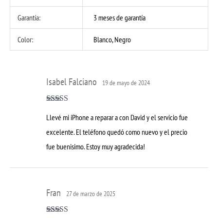
Garantía:
3 meses de garantía
Color:
Blanco, Negro
Isabel Falciano
19 de mayo de 2024
Valorado con
Llevé mi iPhone a reparar a con David y el servicio fue
5
de 5
excelente. El teléfono quedó como nuevo y el precio
fue buenisimo. Estoy muy agradecida!
Fran
27 de marzo de 2025