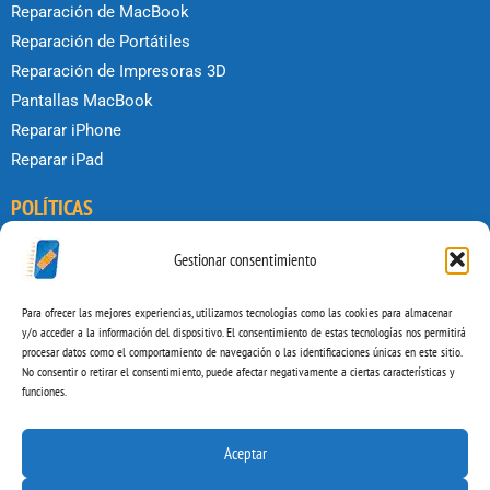
Reparación de MacBook
Reparación de Portátiles
Reparación de Impresoras 3D
Pantallas MacBook
Reparar iPhone
Reparar iPad
POLÍTICAS
Condiciones de uso
Gestionar consentimiento
Política de privacidad
Política de Cookies
Para ofrecer las mejores experiencias, utilizamos tecnologías como las cookies para almacenar
y/o acceder a la información del dispositivo. El consentimiento de estas tecnologías nos permitirá
Aviso legal
procesar datos como el comportamiento de navegación o las identificaciones únicas en este sitio.
No consentir o retirar el consentimiento, puede afectar negativamente a ciertas características y
funciones.
Copyright © 2026 by Reparar Ordenadores
F
Y
I
T
Aceptar
a
o
n
i