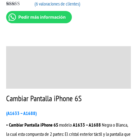
(
6
valoraciones de clientes)
Valorado con
5
5.00
de 5 en
Pedir más información
base a
valoraciones
de clientes
Descripción
Información adicional
Valoraciones (6)
Cambiar Pantalla iPhone 6S
(A1633 – A1688)
•
Cambiar Pantalla iPhone 6S
modelo
A1633 – A1688
Negra o Blanca,
la cual esta compuesta de 2 partes: El cristal exterior táctil y la pantalla que