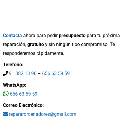
de
producto
Contacta
ahora para pedir
presupuesto
para tu próxima
reparación,
gratuito
y sin ningún tipo compromiso. Te
responderemos rápidamente.
Teléfono:
91 382 13 96
–
656 63 59 59
WhatsApp:
656 63 59 59
Correo Electrónico:
repararordenadores@gmail.com