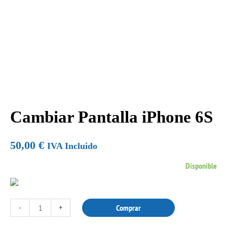
Cambiar Pantalla iPhone 6S
Cambiar
Pantalla
iPhone
50,00
€
IVA Incluido
6S
Disponible
cantidad
-
+
Comprar