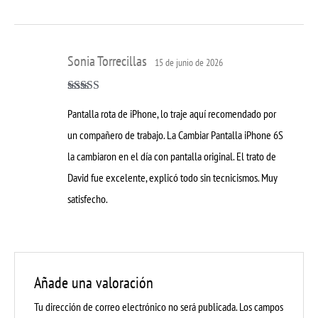
Sonia Torrecillas
15 de junio de 2026
Valorado con
Pantalla rota de iPhone, lo traje aquí recomendado por
5
de 5
un compañero de trabajo. La Cambiar Pantalla iPhone 6S
la cambiaron en el día con pantalla original. El trato de
David fue excelente, explicó todo sin tecnicismos. Muy
satisfecho.
Añade una valoración
Tu dirección de correo electrónico no será publicada.
Los campos