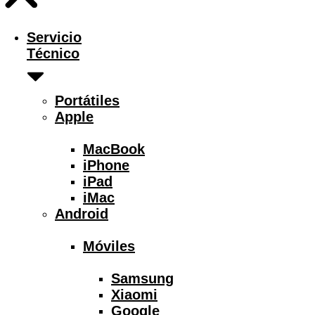
Servicio
Técnico
Portátiles
Apple
MacBook
iPhone
iPad
iMac
Android
Móviles
Samsung
Xiaomi
Google