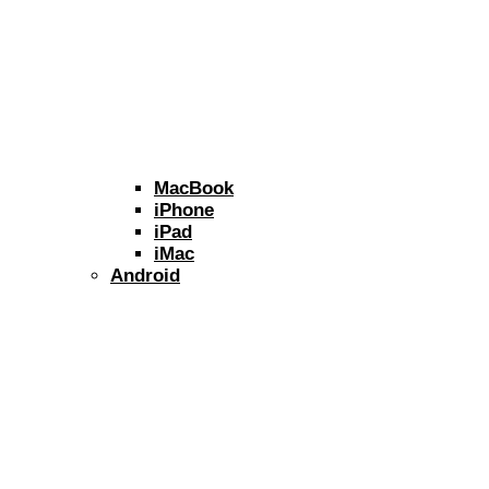
MacBook
iPhone
iPad
iMac
Android