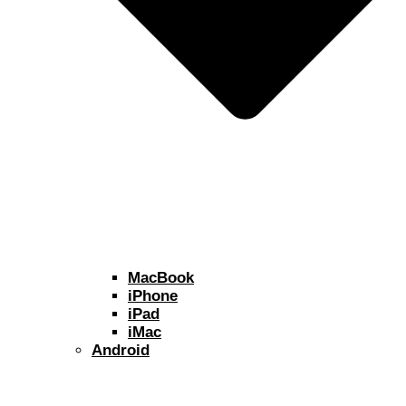
MacBook
iPhone
iPad
iMac
Android