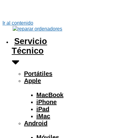
Ir al contenido
Servicio
Técnico
Portátiles
Apple
MacBook
iPhone
iPad
iMac
Android
Móviles