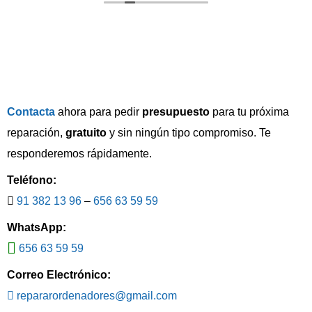
segundos en diagnosticar que era necesario
formatearlo para que funcionara para Apple y
Windows y en 2 días ya lo tenían listo conservando
todos los datos. ¡MUY RECOMENDABLE!
Contacta
ahora para pedir
presupuesto
para tu próxima
reparación,
gratuito
y sin ningún tipo compromiso. Te
responderemos rápidamente.
Teléfono:
91 382 13 96
–
656 63 59 59
WhatsApp:
656 63 59 59
Correo Electrónico:
repararordenadores@gmail.com