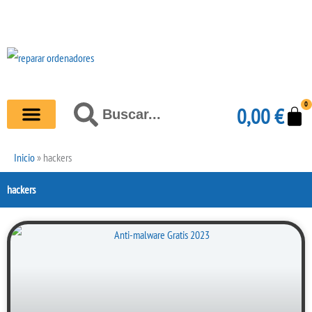
Ir
al
contenido
0
Carr
Buscar
0,00
€
Buscar
Inicio
»
hackers
hackers