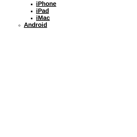
iPhone
iPad
iMac
Android