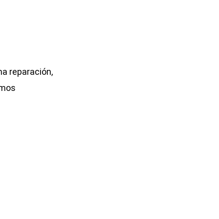
que hacer. No me han
do cobrar nada. La vez
or fui con un disco duro
i ordenador no
guía leer y tardaron 2
dos en diagnosticar
ra necesario
ma reparación,
tearlo para que
emos
onara para Apple y
ws y en 2 días ya lo
n listo conservando
 los datos. ¡MUY
ENDABLE!