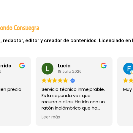
dondo Consuegra
, redactor, editor y creador de contenidos. Licenciado en
Lucía
Fernando Arderius
18 Julio 2026
8 Julio 2026
io técnico inmejorable.
Muy rápido y preciso
 segunda vez que
o a ellos. He ido con un
 inalámbrico que ha
o de conectarse y me
más
a a dar por perdido.
revisaron y en 1 minuto
jeron que no había