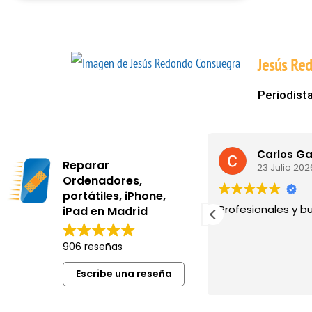
Jesús Re
Periodista
Jose Maria Toribio
Carlos Garrido
Reparar
23 Julio 2026
Ordenadores,
portátiles, iPhone,
14 a
Profesionales y buen precio
Servic
iPad en Madrid
Es la
e le
recurr
906 reseñas
ar de
ratón
ron un
dejad
Escribe una reseña
Leer 
ente) .
negab
, y me
Me lo 
me di