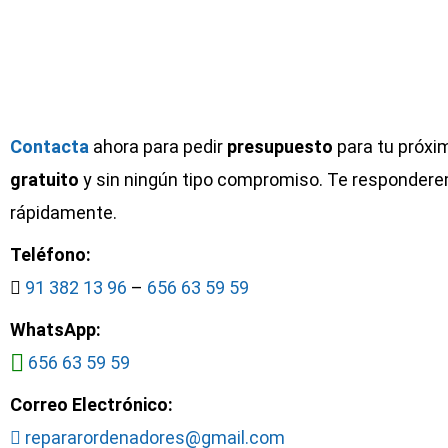
me
nada 
to... en
queri
ron
anteri
hatsapp,
que m
mismo
conse
segun
que e
Contacta
ahora para pedir
presupuesto
para tu próxi
ad y
forma
gratuito
y sin ningún tipo compromiso. Te responder
Mi sitio
funci
Phone de
Windo
rápidamente.
ente
tenía
todos
Teléfono:
RECOM
91 382 13 96
–
656 63 59 59
WhatsApp:
656 63 59 59
Correo Electrónico:
repararordenadores@gmail.com