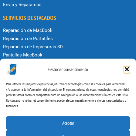
Envía y Reparamos
SERVICIOS DESTACADOS
Reparación de MacBook
Reparación de Portátiles
Reparación de Impresoras 3D
Pantallas MacBook
Reparar iPhone
Gestionar consentimiento
Reparar iPad
POLÍTICAS
Para ofrecer las mejores experiencias, utilizamos tecnologías como las cookies para almacenar
y/o acceder a la información del dispositivo. El consentimiento de estas tecnologías nos permitirá
procesar datos como el comportamiento de navegación o las identificaciones únicas en este sitio.
Condiciones de uso
No consentir o retirar el consentimiento, puede afectar negativamente a ciertas características y
Política de privacidad
funciones.
Política de Cookies
Aviso legal
Aceptar