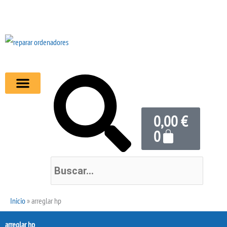
Ir
al
contenido
Buscar
Buscar
Carrito
0,00
€
0
Inicio
»
arreglar hp
arreglar hp