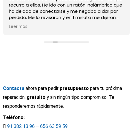
recurro a ellos. He ido con un ratón inalámbrico que
ha dejado de conectarse y me negaba a dar por
perdido. Me lo revisaron y en 1 minuto me dijeron
que no había nada que hacer. No me han querido
Leer más
cobrar nada. La vez anterior fui con un disco duro
que mi ordenador no conseguía leer y tardaron 2
segundos en diagnosticar que era necesario
formatearlo para que funcionara para Apple y
Windows y en 2 días ya lo tenían listo conservando
todos los datos. ¡MUY RECOMENDABLE!
Contacta
ahora para pedir
presupuesto
para tu próxima
reparación,
gratuito
y sin ningún tipo compromiso. Te
responderemos rápidamente.
Teléfono:
91 382 13 96
–
656 63 59 59