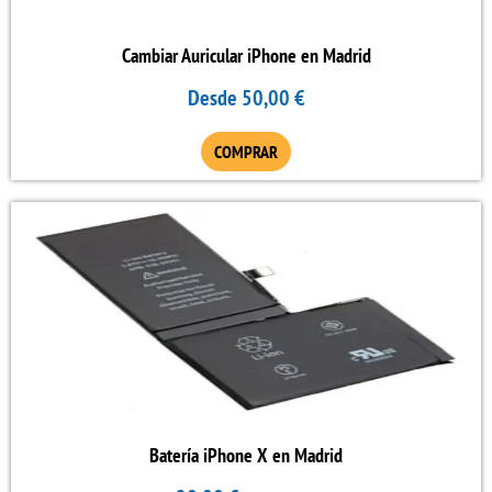
opciones
se
Cambiar Auricular iPhone en Madrid
pueden
Desde
50,00
€
elegir
en
COMPRAR
la
página
de
producto
Batería iPhone X en Madrid