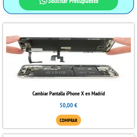
Solicitar Presupuesto
Este
producto
tiene
múltiples
variantes.
Las
opciones
se
Cambiar Pantalla iPhone X en Madrid
pueden
50,00
€
elegir
en
COMPRAR
la