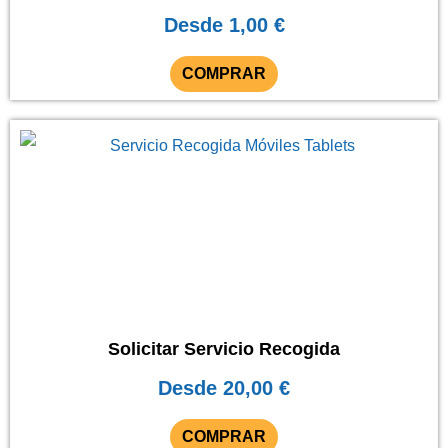
pueden
Desde
1,00
€
elegir
en
COMPRAR
la
página
Este
de
producto
producto
tiene
múltiples
variantes.
Las
opciones
se
Solicitar Servicio Recogida
pueden
Desde
20,00
€
elegir
en
COMPRAR