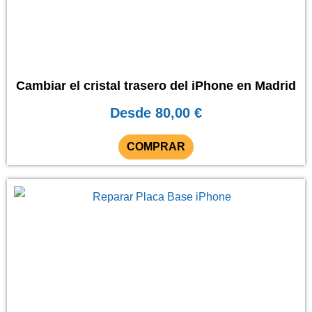
variantes.
Las
opciones
se
Cambiar el cristal trasero del iPhone en Madrid
pueden
Desde
80,00
€
elegir
en
COMPRAR
la
página
Este
de
producto
producto
tiene
múltiples
variantes.
Las