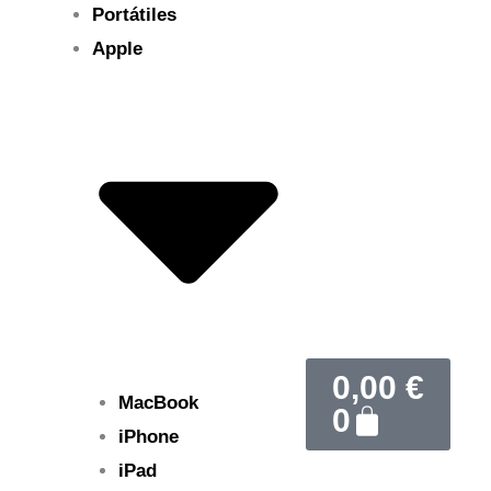
Portátiles
Apple
Carrito
0,00
€
MacBook
0
iPhone
iPad