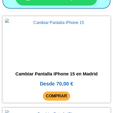
Este
producto
tiene
múltiples
variantes.
Las
opciones
se
Cambiar Pantalla iPhone 15 en Madrid
pueden
Desde
70,00
€
elegir
en
COMPRAR
la
página
Este