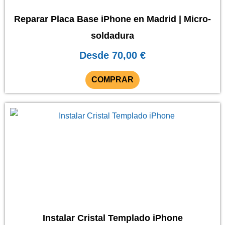
opciones
se
Reparar Placa Base iPhone en Madrid | Micro-
pueden
soldadura
elegir
Desde
70,00
€
en
la
COMPRAR
página
de
Este
producto
producto
tiene
múltiples
variantes.
Las
opciones
se
Instalar Cristal Templado iPhone