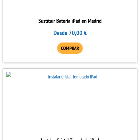
Las
opciones
se
Sustituir Batería iPad en Madrid
pueden
Desde
70,00
€
elegir
en
COMPRAR
la
página
de
producto