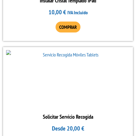
Instalar Cristal Templado iPad
10,00
€
IVA Incluido
COMPRAR
Este
producto
tiene
múltiples
variantes.
Las
opciones
se
Solicitar Servicio Recogida
pueden
Desde
20,00
€
elegir