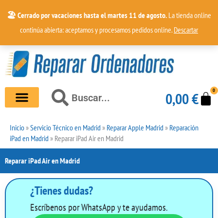
Ir
🏖️ Cerrado por vacaciones hasta el martes 11 de agosto.
La tienda online
al
continúa abierta: aceptamos y procesamos pedidos online.
Descartar
contenido
0
Car
Buscar
0,00
€
Buscar
Inicio
»
Servicio Técnico en Madrid
»
Reparar Apple Madrid
»
Reparación
iPad en Madrid
»
Reparar iPad Air en Madrid
Reparar iPad Air en Madrid
¿Tienes dudas?
Escríbenos por WhatsApp y te ayudamos.