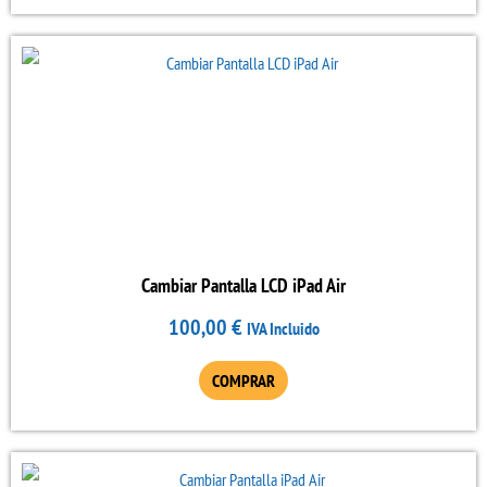
página
de
producto
Cambiar Pantalla LCD iPad Air
100,00
€
IVA Incluido
COMPRAR
Este