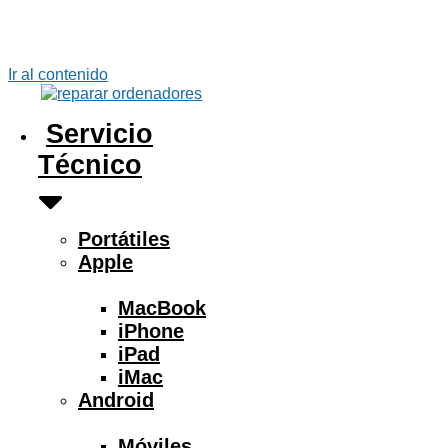
Ir al contenido
Servicio
Técnico
Portátiles
Apple
MacBook
iPhone
iPad
iMac
Android
Móviles