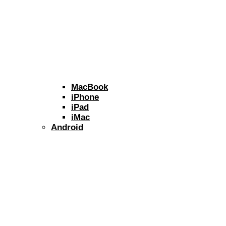
MacBook
iPhone
iPad
iMac
Android