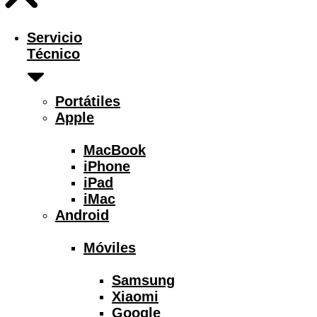
Servicio
Técnico
Portátiles
Apple
MacBook
iPhone
iPad
iMac
Android
Móviles
Samsung
Xiaomi
Google