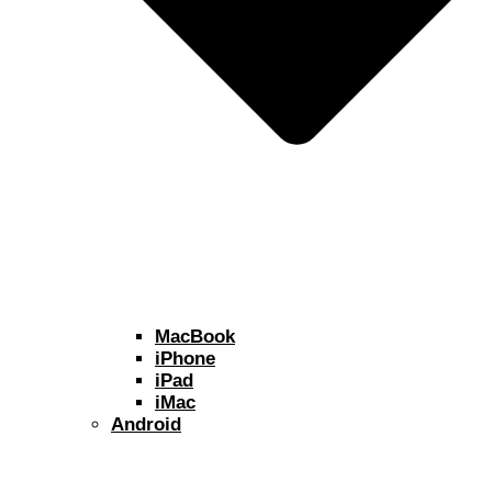
MacBook
iPhone
iPad
iMac
Android