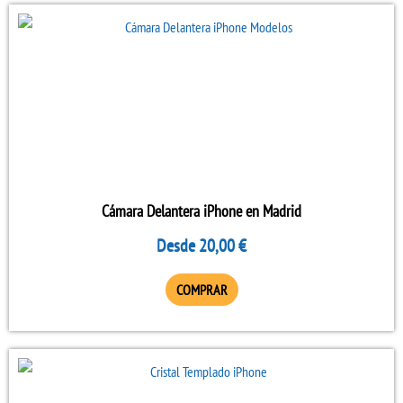
Este
producto
tiene
múltiples
variantes.
Las
opciones
se
Cámara Delantera iPhone en Madrid
pueden
Desde
20,00
€
elegir
en
COMPRAR
la
página
Este
de
producto
producto