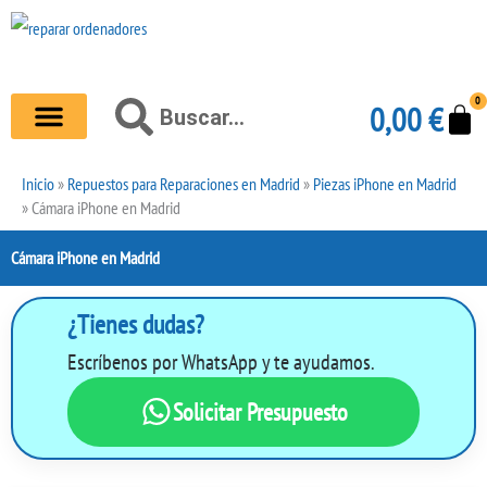
Ir
al
contenido
0
Carr
Buscar
0,00
€
Buscar
Inicio
»
Repuestos para Reparaciones en Madrid
»
Piezas iPhone en Madrid
»
Cámara iPhone en Madrid
Cámara iPhone en Madrid
¿Tienes dudas?
Escríbenos por WhatsApp y te ayudamos.
Solicitar Presupuesto